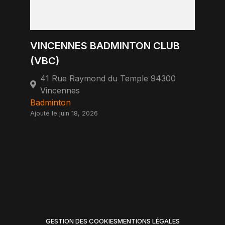
VINCENNES BADMINTON CLUB
(VBC)
41 Rue Raymond du Temple 94300
Vincennes
Badminton
Ajouté le juin 18, 2026
GESTION DES COOKIES
MENTIONS LÉGALES