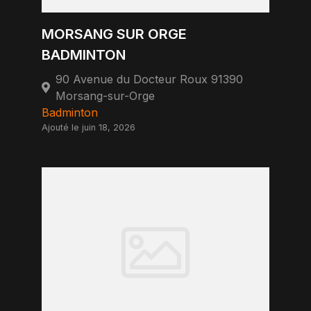
MORSANG SUR ORGE
BADMINTON
90 Avenue du Docteur Roux 91390
Morsang-sur-Orge
Badminton
Ajouté le juin 18, 2026