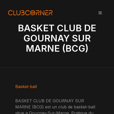
A
l
MENU
l
e
BASKET CLUB DE
r
a
GOURNAY SUR
u
MARNE (BCG)
c
o
n
t
e
n
u
Basket-ball
BASKET CLUB DE GOURNAY SUR
MARNE (BCG) est un club de basket-ball
situe a Gournay-Sur-Marne. Pratique du