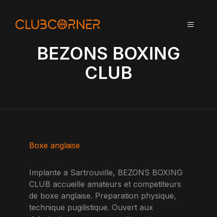
A
l
MENU
l
e
BEZONS BOXING
r
a
CLUB
u
c
o
n
t
e
n
Boxe anglaise
u
Implante a Sartrouville, BEZONS BOXING
CLUB accueille amateurs et competiteurs
de boxe anglaise. Preparation physique,
technique pugilistique. Ouvert aux