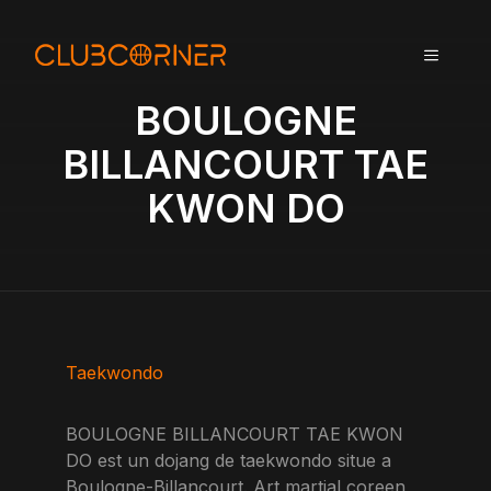
A
l
MENU
l
e
BOULOGNE
r
a
BILLANCOURT TAE
u
KWON DO
c
o
n
t
e
n
u
Taekwondo
BOULOGNE BILLANCOURT TAE KWON
DO est un dojang de taekwondo situe a
Boulogne-Billancourt. Art martial coreen