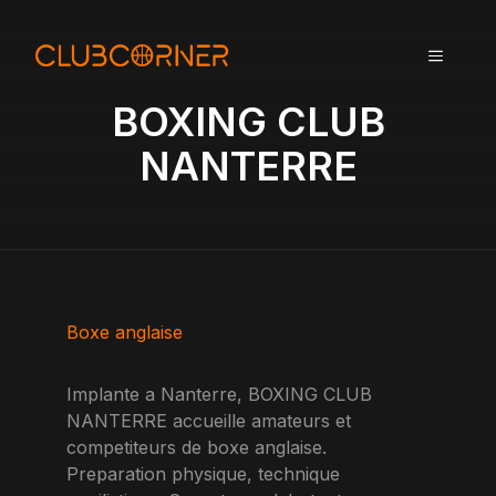
A
l
MENU
l
e
BOXING CLUB
r
a
NANTERRE
u
c
o
n
t
e
n
Boxe anglaise
u
Implante a Nanterre, BOXING CLUB
NANTERRE accueille amateurs et
competiteurs de boxe anglaise.
Preparation physique, technique