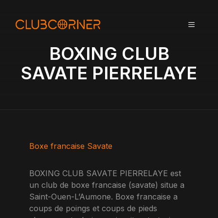
A
l
MENU
l
e
BOXING CLUB
r
a
SAVATE PIERRELAYE
u
c
o
n
t
e
n
Boxe francaise Savate
u
BOXING CLUB SAVATE PIERRELAYE est
un club de boxe francaise (savate) situe a
Saint-Ouen-L’Aumone. Boxe francaise a
coups de poings et coups de pieds