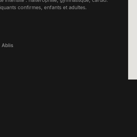
 intensite : halterophilie, gymnastique, cardio.
uants confirmes, enfants et adultes.
 Ablis