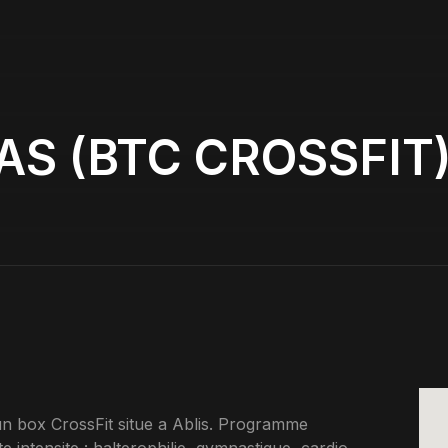
AS (BTC CROSSFIT)
 box CrossFit situe a Ablis. Programme