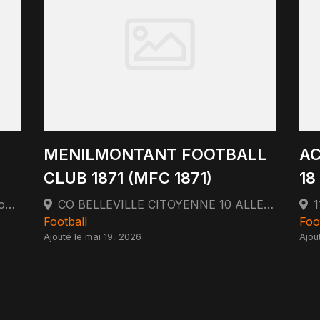
MENILMONTANT FOOTBALL
AC
CLUB 1871 (MFC 1871)
18
1 Avenue Kellermann 95230 Soisy-sous-Montmorency
CO BELLEVILLE CITOYENNE 10 ALLEE DU PERE JULIEN DHUIT 75020 PARIS 75020 Paris
Football
Foo
Ajouté le mai 19, 2026
Ajou