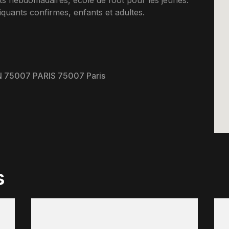
s hebdomadaires, ecole de foot pour les jeunes.
uants confirmes, enfants et adultes.
75007 PARIS 75007 Paris
s