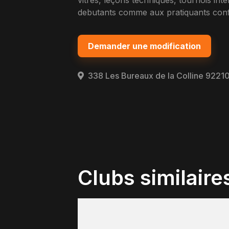
vitres, leçons techniques, tournois int
debutants comme aux pratiquants confi
Demander une modification
338 Les Bureaux de la Colline 9221
Clubs similaire