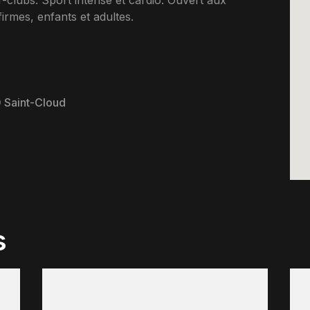
er-clubs. Sport intense et cardio. Ouvert aux
rmes, enfants et adultes.
0 Saint-Cloud
s