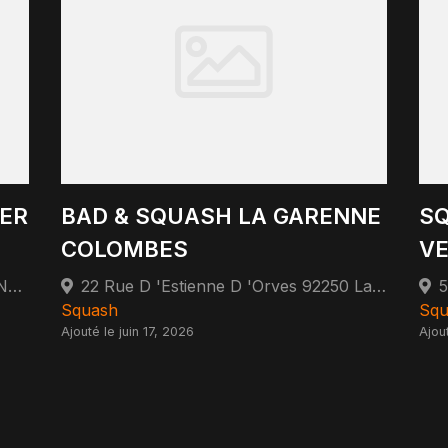
ER
BAD & SQUASH LA GARENNE
SQ
COLOMBES
VE
CHEZ P DEBU 21 RUE DES BOULANGERS 75005 PARIS 75005 Paris
22 Rue D 'Estienne D 'Orves 92250 La Garenne-Colombes
Squash
Squ
Ajouté le juin 17, 2026
Ajou