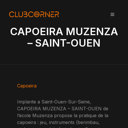
A
l
MENU
l
e
CAPOEIRA MUZENZA
r
a
– SAINT-OUEN
u
c
o
n
t
e
n
Capoeira
u
Implante a Saint-Ouen-Sur-Seine,
CAPOEIRA MUZENZA – SAINT-OUEN de
l’ecole Muzenza propose la pratique de la
capoeira : jeu, instruments (berimbau,