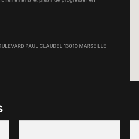
nchaînements et plaisir de progresser en
OULEVARD PAUL CLAUDEL 13010 MARSEILLE
s