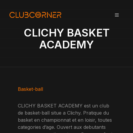
A
l
MENU
l
e
CLICHY BASKET
r
a
ACADEMY
u
c
o
n
t
e
n
Basket-ball
u
CLICHY BASKET ACADEMY est un club
de basket-ball situe a Clichy. Pratique du
basket en championnat et en loisir, toutes
categories d’age. Ouvert aux debutants