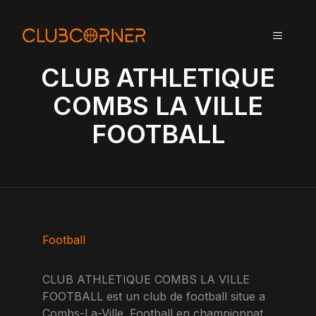
A
l
MENU
l
e
CLUB ATHLETIQUE
r
a
COMBS LA VILLE
u
FOOTBALL
c
o
n
t
e
n
u
Football
CLUB ATHLETIQUE COMBS LA VILLE
FOOTBALL est un club de football situe a
Combs-La-Ville. Football en championnat