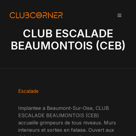
A
l
MENU
l
e
CLUB ESCALADE
r
a
BEAUMONTOIS (CEB)
u
c
o
n
t
e
n
Escalade
u
Implantee a Beaumont-Sur-Oise, CLUB
ESCALADE BEAUMONTOIS (CEB)
accueille grimpeurs de tous niveaux. Murs
interieurs et sorties en falaise. Ouvert aux