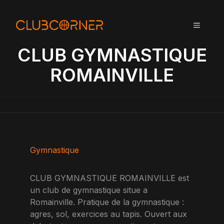
A
l
MENU
l
e
CLUB GYMNASTIQUE
r
a
ROMAINVILLE
u
c
o
n
t
e
n
Gymnastique
u
CLUB GYMNASTIQUE ROMAINVILLE est
un club de gymnastique situe a
Romainville. Pratique de la gymnastique :
agres, sol, exercices au tapis. Ouvert aux