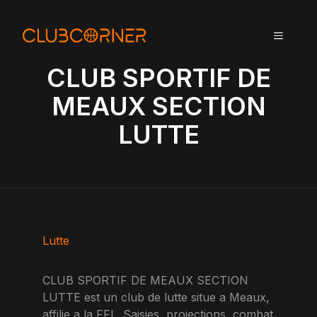
A
l
MENU
l
e
CLUB SPORTIF DE
r
a
MEAUX SECTION
u
LUTTE
c
o
n
t
e
n
u
Lutte
CLUB SPORTIF DE MEAUX SECTION
LUTTE est un club de lutte situe a Meaux,
affilie a la FFL. Saisies, projections, combat