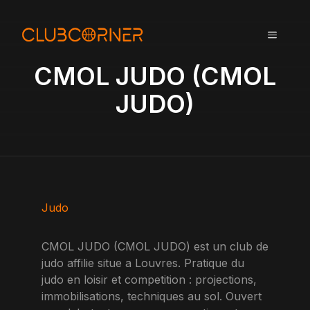
A
l
MENU
l
e
CMOL JUDO (CMOL
r
a
JUDO)
u
c
o
n
t
e
n
Judo
u
CMOL JUDO (CMOL JUDO) est un club de
judo affilie situe a Louvres. Pratique du
judo en loisir et competition : projections,
immobilisations, techniques au sol. Ouvert