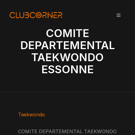
A
l
MENU
l
e
COMITE
r
a
DEPARTEMENTAL
u
TAEKWONDO
c
o
ESSONNE
n
t
e
n
u
Taekwondo
COMITE DEPARTEMENTAL TAEKWONDO