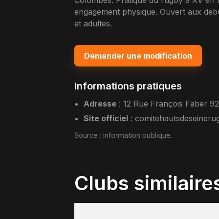
Colombes. Pratique du rugby a XV en fe
engagement physique. Ouvert aux debu
et adultes.
Demander une modification
Informations pratiques
Adresse
:
12 Rue François Faber 
Site officiel
:
comitehautsdeseinerugb
Source :
information publique
.
Clubs similaire