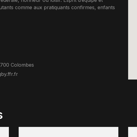
derale, honneur ou loisir. Esprit d’equipe et
tants comme aux pratiquants confirmes, enfants
92700 Colombes
y.ffr.fr
s