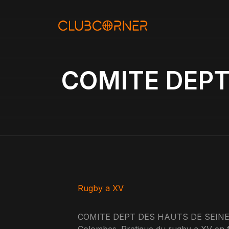
Aller
au
contenu
COMITE DEPT
Rugby a XV
COMITE DEPT DES HAUTS DE SEINE DE