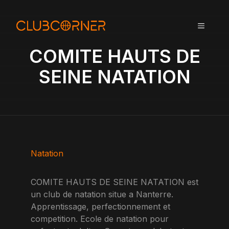
A
l
MENU
l
e
COMITE HAUTS DE
r
a
SEINE NATATION
u
c
o
n
t
e
n
Natation
u
COMITE HAUTS DE SEINE NATATION est
un club de natation situe a Nanterre.
Apprentissage, perfectionnement et
competition. Ecole de natation pour