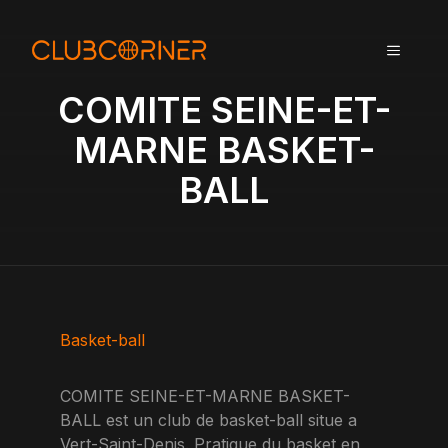
A
l
MENU
l
e
COMITE SEINE-ET-
r
a
MARNE BASKET-
u
BALL
c
o
n
t
e
n
u
Basket-ball
COMITE SEINE-ET-MARNE BASKET-
BALL est un club de basket-ball situe a
Vert-Saint-Denis. Pratique du basket en