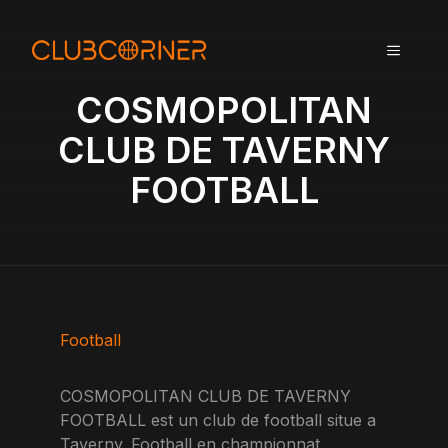
A
l
MENU
l
e
COSMOPOLITAN
r
a
CLUB DE TAVERNY
u
FOOTBALL
c
o
n
t
e
n
u
Football
COSMOPOLITAN CLUB DE TAVERNY
FOOTBALL est un club de football situe a
Taverny. Football en championnat