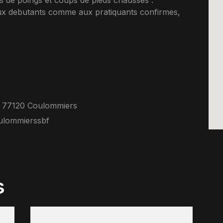
 de poings et coups de pieds chausses :
 aux debutants comme aux pratiquants confirmes,
e 77120 Coulommiers
ulommierssbf
s