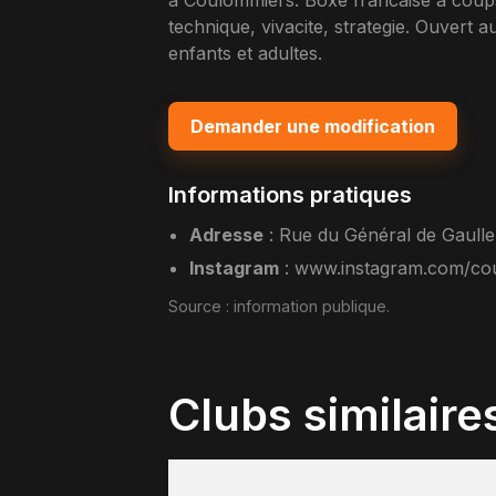
a Coulommiers. Boxe francaise a coups
technique, vivacite, strategie. Ouvert
enfants et adultes.
Demander une modification
Informations pratiques
Adresse
:
Rue du Général de Gaull
Instagram
:
www.instagram.com/co
Source :
information publique
.
Clubs similaire