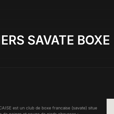
RS SAVATE BOXE
est un club de boxe francaise (savate) situe