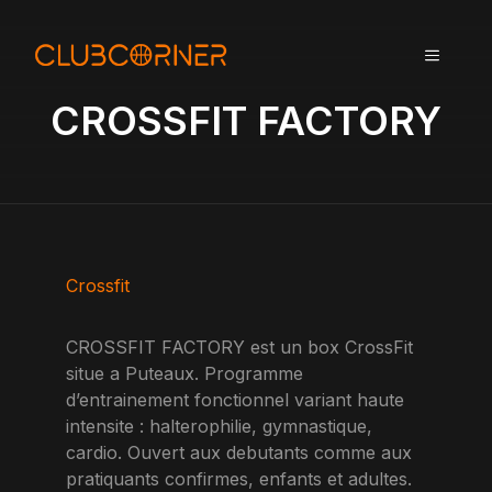
A
l
MENU
l
e
CROSSFIT FACTORY
r
a
u
c
o
n
t
Crossfit
e
n
CROSSFIT FACTORY est un box CrossFit
u
situe a Puteaux. Programme
d’entrainement fonctionnel variant haute
intensite : halterophilie, gymnastique,
cardio. Ouvert aux debutants comme aux
pratiquants confirmes, enfants et adultes.