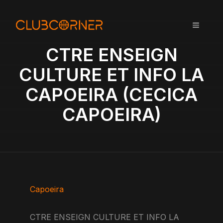
A
l
MENU
l
e
CTRE ENSEIGN
r
a
CULTURE ET INFO LA
u
CAPOEIRA (CECICA
c
o
CAPOEIRA)
n
t
e
n
u
Capoeira
CTRE ENSEIGN CULTURE ET INFO LA