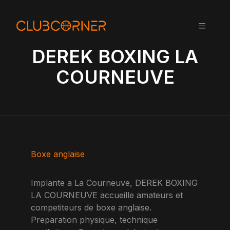
A
l
MENU
l
e
DEREK BOXING LA
r
a
COURNEUVE
u
c
o
n
t
e
n
Boxe anglaise
u
Implante a La Courneuve, DEREK BOXING
LA COURNEUVE accueille amateurs et
competiteurs de boxe anglaise.
Preparation physique, technique