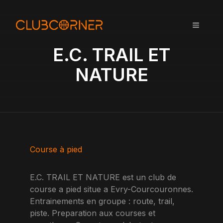
A
l
MENU
l
e
E.C. TRAIL ET
r
a
NATURE
u
c
o
n
t
e
n
Course à pied
u
E.C. TRAIL ET NATURE est un club de
course a pied situe a Evry-Courcouronnes.
Entrainements en groupe : route, trail,
piste. Preparation aux courses et