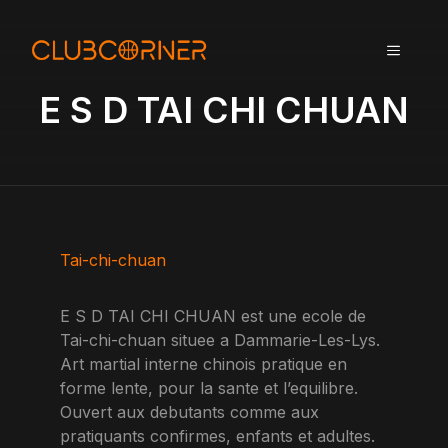
A
l
MENU
l
e
E S D TAI CHI CHUAN
r
a
u
c
o
n
t
Tai-chi-chuan
e
n
E S D TAI CHI CHUAN est une ecole de
u
Tai-chi-chuan situee a Dammarie-Les-Lys.
Art martial interne chinois pratique en
forme lente, pour la sante et l’equilibre.
Ouvert aux debutants comme aux
pratiquants confirmes, enfants et adultes.