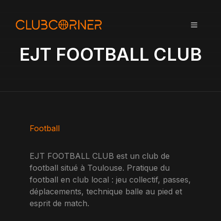
A
l
MENU
l
e
EJT FOOTBALL CLUB
r
a
u
c
o
n
t
Football
e
n
EJT FOOTBALL CLUB est un club de
u
football situé à Toulouse. Pratique du
football en club local : jeu collectif, passes,
déplacements, technique balle au pied et
esprit de match.