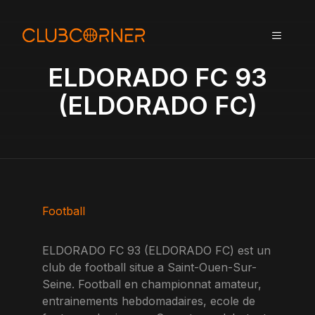
A
l
MENU
l
e
ELDORADO FC 93
r
a
(ELDORADO FC)
u
c
o
n
t
e
n
Football
u
ELDORADO FC 93 (ELDORADO FC) est un
club de football situe a Saint-Ouen-Sur-
Seine. Football en championnat amateur,
entrainements hebdomadaires, ecole de