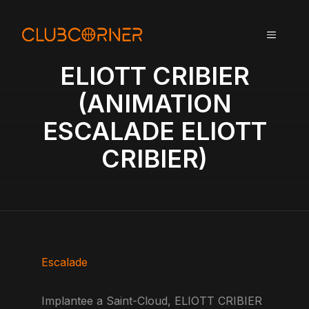
A
l
MENU
l
e
ELIOTT CRIBIER
r
a
(ANIMATION
u
ESCALADE ELIOTT
c
o
CRIBIER)
n
t
e
n
u
Escalade
Implantee a Saint-Cloud, ELIOTT CRIBIER