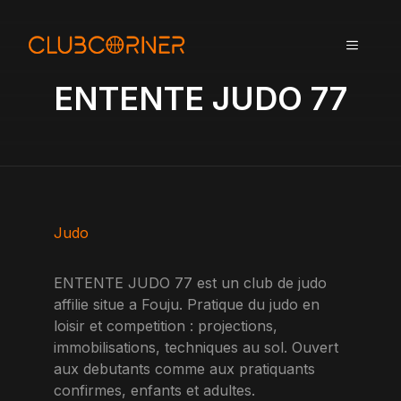
A
l
MENU
l
e
ENTENTE JUDO 77
r
a
u
c
o
n
t
Judo
e
n
ENTENTE JUDO 77 est un club de judo
u
affilie situe a Fouju. Pratique du judo en
loisir et competition : projections,
immobilisations, techniques au sol. Ouvert
aux debutants comme aux pratiquants
confirmes, enfants et adultes.