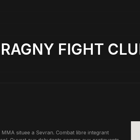
ERAGNY FIGHT CLU
MMA situee a Sevran. Combat libre integrant