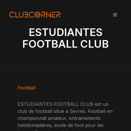
A
l
MENU
l
e
ESTUDIANTES
r
a
FOOTBALL CLUB
u
c
o
n
t
e
n
Football
u
ESTUDIANTES FOOTBALL CLUB est un
club de football situe a Sevres. Football en
championnat amateur, entrainements
hebdomadaires, ecole de foot pour les