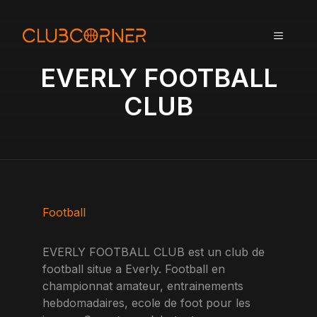
A
l
MENU
l
e
EVERLY FOOTBALL
r
a
CLUB
u
c
o
n
t
e
n
Football
u
EVERLY FOOTBALL CLUB est un club de
football situe a Everly. Football en
championnat amateur, entrainements
hebdomadaires, ecole de foot pour les