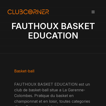
A
l
MENU
l
e
FAUTHOUX BASKET
r
a
EDUCATION
u
c
o
n
t
e
n
Basket-ball
u
FAUTHOUX BASKET EDUCATION est un
club de basket-ball situe a La Garenne-
Colombes. Pratique du basket en
championnat et en loisir, toutes categories