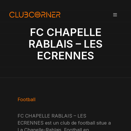
A
l
MENU
l
e
FC CHAPELLE
r
a
RABLAIS – LES
u
ECRENNES
c
o
n
t
e
n
u
Football
FC CHAPELLE RABLAIS – LES
ECRENNES est un club de football situe a
La Chapelle-Rablais. Football en