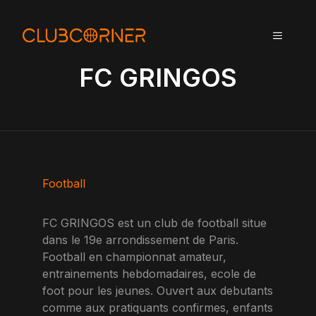
A
l
MENU
l
e
FC GRINGOS
r
a
u
c
o
n
t
Football
e
n
FC GRINGOS est un club de football situe
u
dans le 19e arrondissement de Paris.
Football en championnat amateur,
entrainements hebdomadaires, ecole de
foot pour les jeunes. Ouvert aux debutants
comme aux pratiquants confirmes, enfants