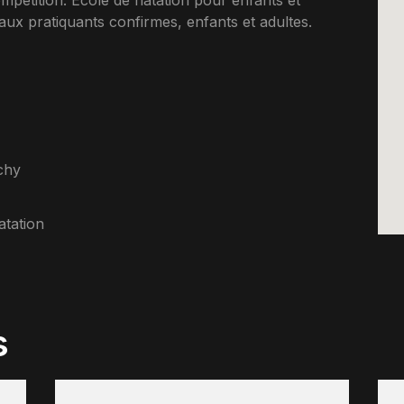
petition. Ecole de natation pour enfants et
ux pratiquants confirmes, enfants et adultes.
chy
tation
s