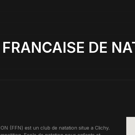
FRANCAISE DE NAT
FFN) est un club de natation situe a Clichy.