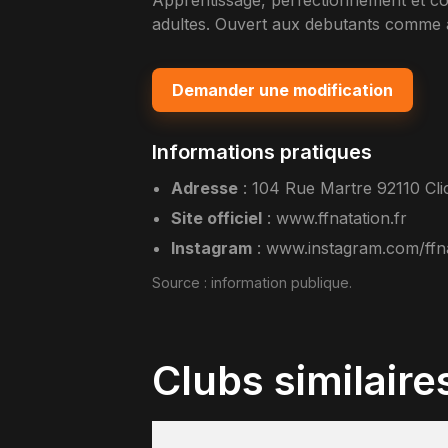
Apprentissage, perfectionnement et com
adultes. Ouvert aux debutants comme a
Demander une modification
Informations pratiques
Adresse
:
104 Rue Martre 92110 Cli
Site officiel
:
www.ffnatation.fr
Instagram
:
www.instagram.com/ffna
Source :
information publique
.
Clubs similaire