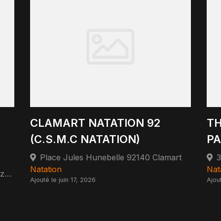
CLAMART NATATION 92
TH
(C.S.M.C NATATION)
PA
Place Jules Hunebelle 92140 Clamart
Natation
Nat
20 Avenue Louis Bréguet 78140 Vélizy-Villacoublay
Ajouté le juin 17, 2026
Ajou