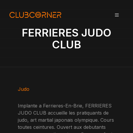
A
l
MENU
l
e
FERRIERES JUDO
r
a
CLUB
u
c
o
n
t
e
n
Judo
u
Implante a Ferrieres-En-Brie, FERRIERES
JUDO CLUB accueille les pratiquants de
judo, art martial japonais olympique. Cours
toutes ceintures. Ouvert aux debutants