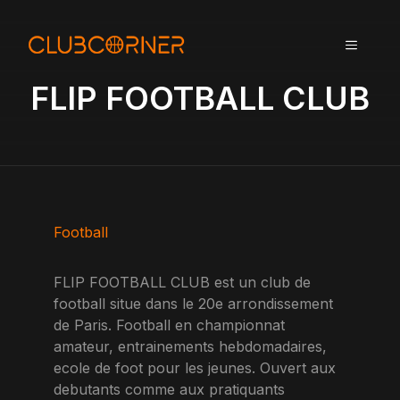
A
l
MENU
l
e
FLIP FOOTBALL CLUB
r
a
u
c
o
n
t
Football
e
n
FLIP FOOTBALL CLUB est un club de
u
football situe dans le 20e arrondissement
de Paris. Football en championnat
amateur, entrainements hebdomadaires,
ecole de foot pour les jeunes. Ouvert aux
debutants comme aux pratiquants