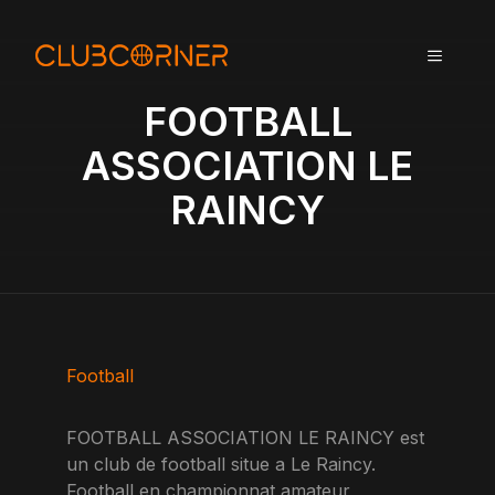
A
l
MENU
l
e
FOOTBALL
r
a
ASSOCIATION LE
u
RAINCY
c
o
n
t
e
n
u
Football
FOOTBALL ASSOCIATION LE RAINCY est
un club de football situe a Le Raincy.
Football en championnat amateur,