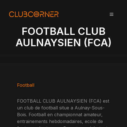
A
l
MENU
l
e
FOOTBALL CLUB
r
a
AULNAYSIEN (FCA)
u
c
o
n
t
e
n
Football
u
FOOTBALL CLUB AULNAYSIEN (FCA) est
un club de football situe a Aulnay-Sous-
Bois. Football en championnat amateur,
entrainements hebdomadaires, ecole de