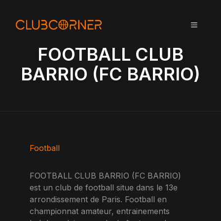
A
l
MENU
l
e
FOOTBALL CLUB
r
a
BARRIO (FC BARRIO)
u
c
o
n
t
e
n
Football
u
FOOTBALL CLUB BARRIO (FC BARRIO)
est un club de football situe dans le 13e
arrondissement de Paris. Football en
championnat amateur, entrainements