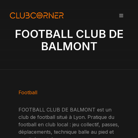
A
l
MENU
l
e
FOOTBALL CLUB DE
r
a
BALMONT
u
c
o
n
t
e
n
Football
u
FOOTBALL CLUB DE BALMONT est un
club de football situé à Lyon. Pratique du
football en club local : jeu collectif, passes,
déplacements, technique balle au pied et