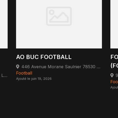
AO BUC FOOTBALL
FO
(F
446 Avenue Morane Saulnier 78530 Buc
Football
51 Avenue Maurice de Hirsch 78170 La Celle-Saint-Cloud
Ajouté le juin 19, 2026
Foo
Ajou