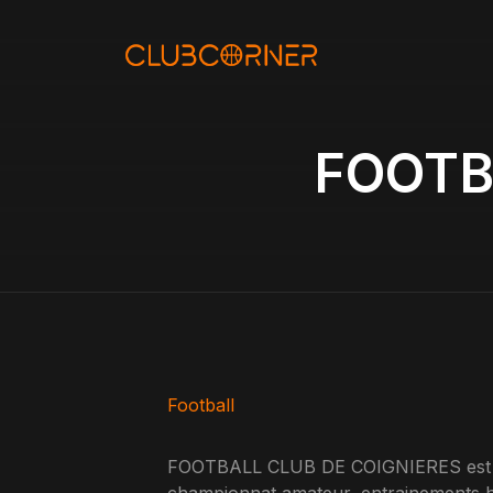
Aller
au
contenu
FOOTB
Football
FOOTBALL CLUB DE COIGNIERES est un c