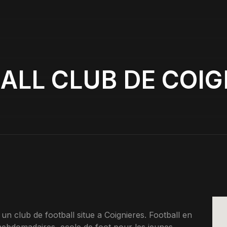
ALL CLUB DE COIG
lub de football situe a Coignieres. Football en