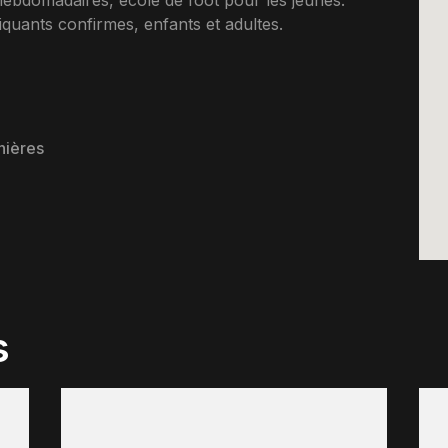
ebdomadaires, ecole de foot pour les jeunes.
uants confirmes, enfants et adultes.
nières
s