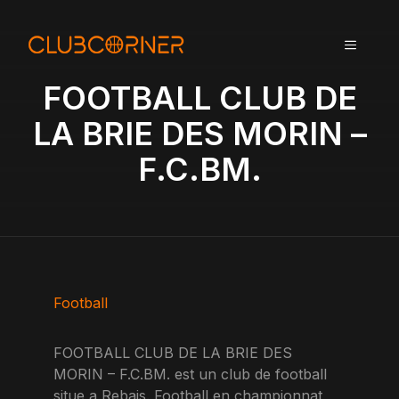
A
l
MENU
l
e
FOOTBALL CLUB DE
r
a
LA BRIE DES MORIN –
u
F.C.BM.
c
o
n
t
e
n
u
Football
FOOTBALL CLUB DE LA BRIE DES
MORIN – F.C.BM. est un club de football
situe a Rebais. Football en championnat