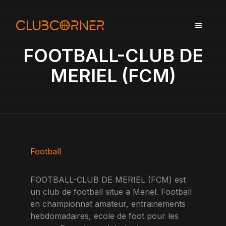
A
l
MENU
l
e
FOOTBALL-CLUB DE
r
a
MERIEL (FCM)
u
c
o
n
t
e
n
Football
u
FOOTBALL-CLUB DE MERIEL (FCM) est
un club de football situe a Meriel. Football
en championnat amateur, entrainements
hebdomadaires, ecole de foot pour les