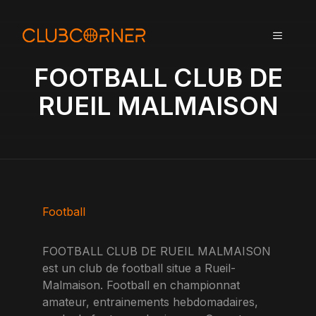
A
l
MENU
l
e
FOOTBALL CLUB DE
r
a
RUEIL MALMAISON
u
c
o
n
t
e
n
Football
u
FOOTBALL CLUB DE RUEIL MALMAISON
est un club de football situe a Rueil-
Malmaison. Football en championnat
amateur, entrainements hebdomadaires,