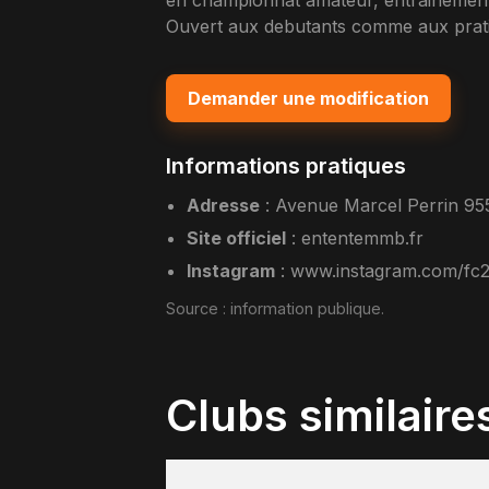
en championnat amateur, entrainement
Ouvert aux debutants comme aux pratiq
Demander une modification
Informations pratiques
Adresse
:
Avenue Marcel Perrin 95
Site officiel
:
ententemmb.fr
Instagram
:
www.instagram.com/fc2m
Source :
information publique
.
Clubs similaire