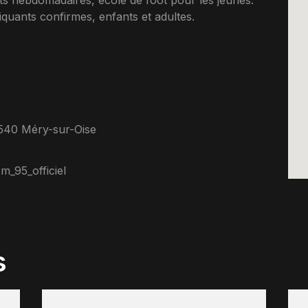
s hebdomadaires, ecole de foot pour les jeunes.
uants confirmes, enfants et adultes.
540 Méry-sur-Oise
_95_officiel
s