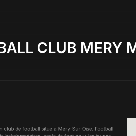
BALL CLUB MERY M
ub de football situe a Mery-Sur-Oise. Football