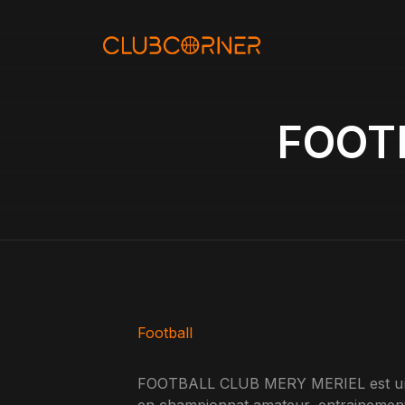
Aller
au
contenu
FOOT
Football
FOOTBALL CLUB MERY MERIEL est un cl