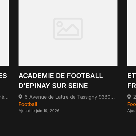
ES
ACADEMIE DE FOOTBALL
ET
D'EPINAY SUR SEINE
FR
44 Rue de Saint-germain 78260 Achères
6 Avenue de Lattre de Tassigny 93800 Épinay-sur-Seine
Football
Foo
Ajouté le juin 19, 2026
Ajou